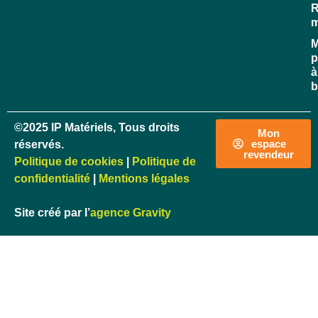
R
M
p
à
b
©2025 IP Matériels, Tous droits
Mon
espace
réservés.
revendeur
Politique de cookies
|
Politique de
confidentialité
|
Mentions légales
Site créé par l’
agence Gravity