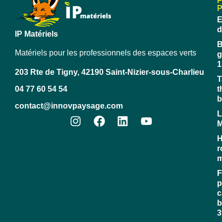
E
d
IP Matériels
B
Matériels pour les professionnels des espaces verts
g
1
203 Rte de Tigny, 42190 Saint-Nizier-sous-Charlieu
T
04 77 60 54 54
t
b
contact@innovpaysage.com
L
M
H
r
m
F
p
c
b
3