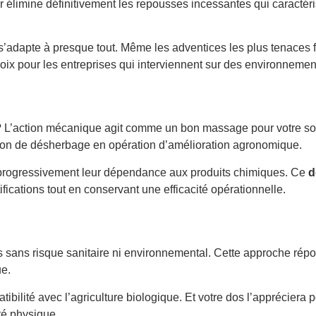
 élimine définitivement les repousses incessantes qui caractéris
 s’adapte à presque tout. Même les adventices les plus tenaces f
choix pour les entreprises qui interviennent sur des environnemen
 ? L’action mécanique agit comme un bon massage pour votre sol,
tion de désherbage en opération d’amélioration agronomique.
re progressivement leur dépendance aux produits chimiques. Ce
d
fications tout en conservant une efficacité opérationnelle.
ics sans risque sanitaire ni environnemental. Cette approche ré
ue.
ibilité avec l’agriculture biologique. Et votre dos l’appréciera pou
té physique.