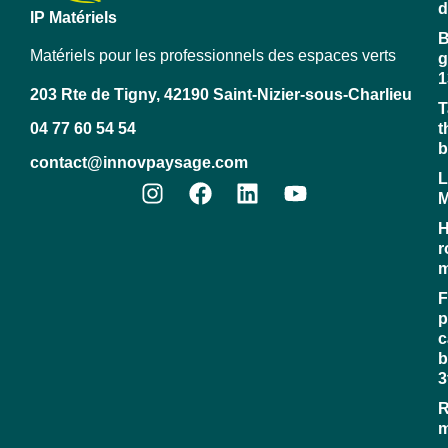
d
IP Matériels
B
Matériels pour les professionnels des espaces verts
g
1
203 Rte de Tigny, 42190 Saint-Nizier-sous-Charlieu
T
04 77 60 54 54
t
b
contact@innovpaysage.com
L
M
H
r
m
F
p
c
b
3
R