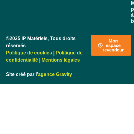
M
p
à
b
©2025 IP Matériels, Tous droits
Mon
espace
réservés.
revendeur
Politique de cookies
|
Politique de
confidentialité
|
Mentions légales
Site créé par l’
agence Gravity