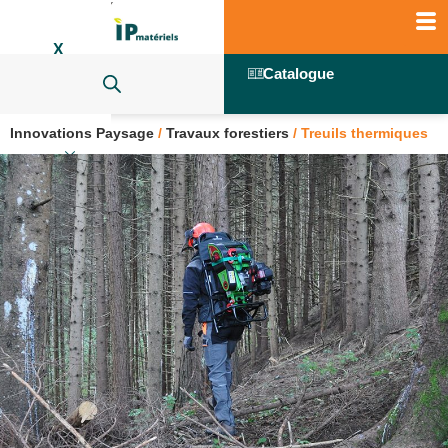
X
Catalogue
Innovations Paysage
/
Travaux forestiers
/
Treuils thermiques