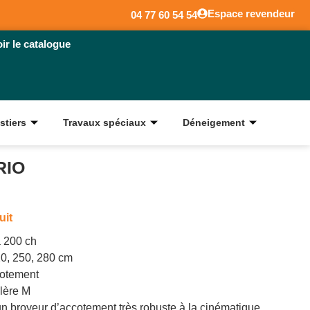
Espace revendeur
04 77 60 54 54
oir le catalogue
stiers
Travaux spéciaux
Déneigement
RIO
uit
à 200 ch
20, 250, 280 cm
cotement
llère M
 broyeur d’accotement très robuste à la cinématique