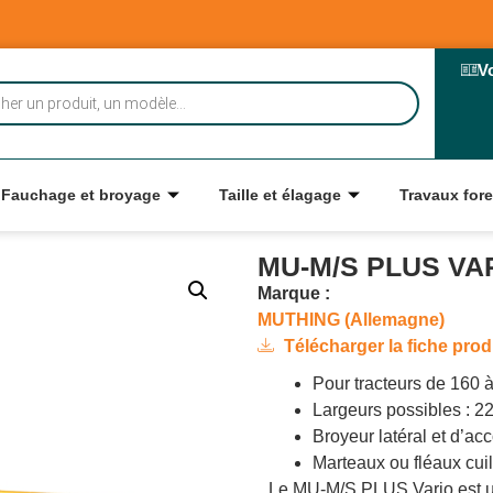
V
Fauchage et broyage
Taille et élagage
Travaux fore
MU-M/S PLUS VA
Marque :
MUTHING (Allemagne)
Télécharger la fiche prod
Pour tracteurs de 160 
Largeurs possibles : 2
Broyeur latéral et d’ac
Marteaux ou fléaux cui
Le MU-M/S PLUS Vario est un