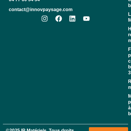
b
contact@innovpaysage.com
L
M
H
r
m
F
p
c
b
3
R
M
p
à
b
©2025 IP Matériels, Tous droits