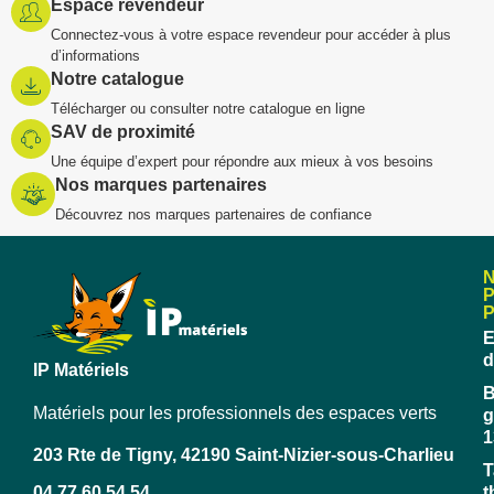
Espace revendeur
Connectez-vous à votre espace revendeur pour accéder à plus
d’informations
Notre catalogue
Télécharger ou consulter notre catalogue en ligne
SAV de proximité
Une équipe d’expert pour répondre aux mieux à vos besoins
Nos marques partenaires
Découvrez nos marques partenaires de confiance
E
d
IP Matériels
B
Matériels pour les professionnels des espaces verts
g
1
203 Rte de Tigny, 42190 Saint-Nizier-sous-Charlieu
T
04 77 60 54 54
t