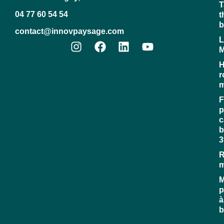
T
04 77 60 54 54
t
b
contact@innovpaysage.com
L
M
H
r
m
F
p
c
b
3
R
M
p
à
b