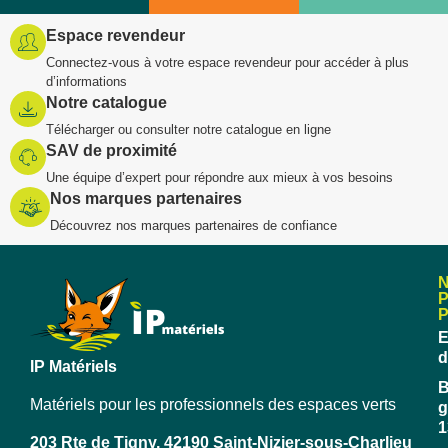
Espace revendeur
Connectez-vous à votre espace revendeur pour accéder à plus
d’informations
Notre catalogue
Télécharger ou consulter notre catalogue en ligne
SAV de proximité
Une équipe d’expert pour répondre aux mieux à vos besoins
Nos marques partenaires
Découvrez nos marques partenaires de confiance
E
d
IP Matériels
B
Matériels pour les professionnels des espaces verts
g
1
203 Rte de Tigny, 42190 Saint-Nizier-sous-Charlieu