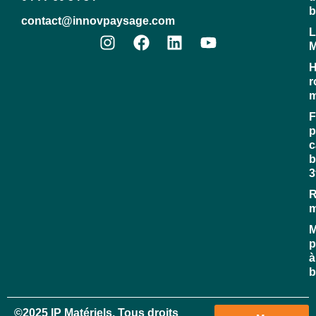
b
contact@innovpaysage.com
L
M
H
r
m
F
p
c
b
3
R
M
p
à
b
©2025 IP Matériels, Tous droits