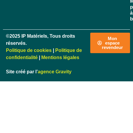
M
p
à
b
©2025 IP Matériels, Tous droits
Mon
espace
réservés.
revendeur
Politique de cookies
|
Politique de
confidentialité
|
Mentions légales
Site créé par l’
agence Gravity