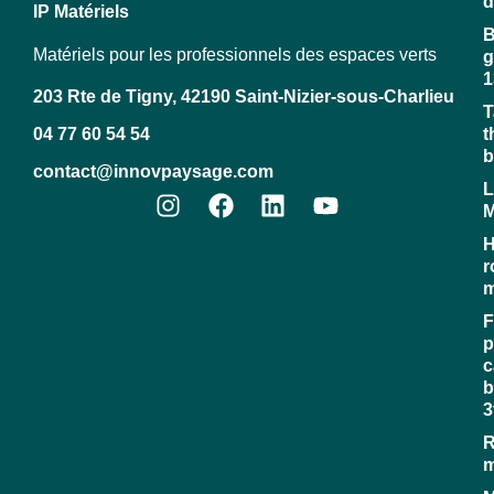
d
IP Matériels
B
Matériels pour les professionnels des espaces verts
g
1
203 Rte de Tigny, 42190 Saint-Nizier-sous-Charlieu
T
04 77 60 54 54
t
b
contact@innovpaysage.com
L
M
H
r
m
F
p
c
b
3
R