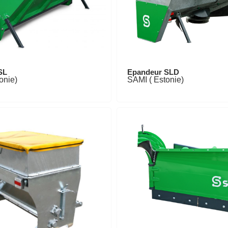
SL
Epandeur SLD
onie)
SAMI ( Estonie)