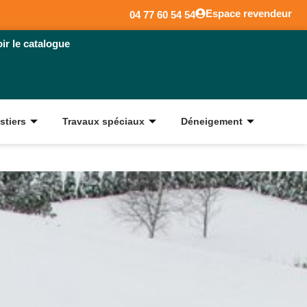
Espace revendeur
04 77 60 54 54
oir le catalogue
stiers
Travaux spéciaux
Déneigement