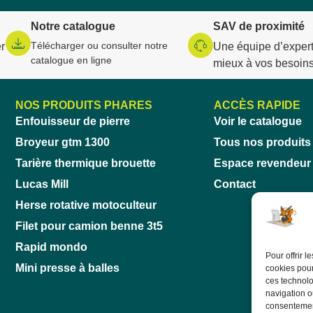
Notre catalogue
SAV de proximité
Télécharger ou consulter notre
r
Une équipe d’expert
catalogue en ligne
mieux à vos besoin
NOS PRODUITS PHARES
ACCÈS RAPIDE
Enfouisseur de pierre
Voir le catalogue
Broyeur gtm 1300
Tous nos produits
Tarière thermique brouette
Espace revendeur
Lucas Mill
Contact
Herse rotative motoculteur
Filet pour camion benne 3t5
Rapid mondo
Pour offrir 
Mini presse à balles
cookies pour
ces technolo
navigation ou
consentement