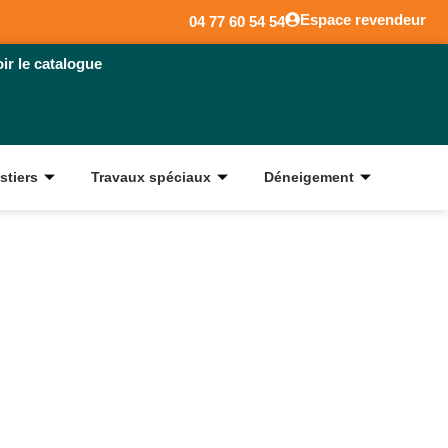
Espace revendeur
04 77 60 54 54
oir le catalogue
stiers
Travaux spéciaux
Déneigement