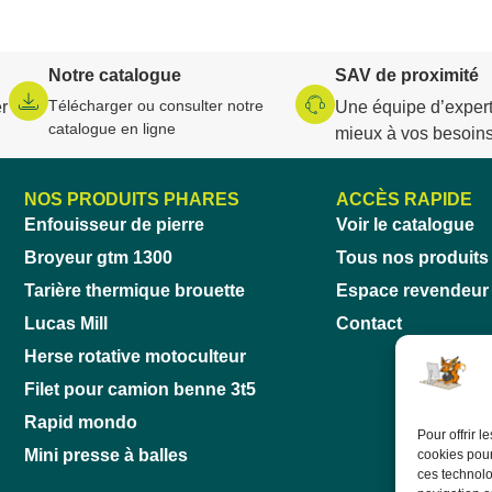
Notre catalogue
SAV de proximité
Télécharger ou consulter notre
r
Une équipe d’expert
catalogue en ligne
mieux à vos besoin
NOS PRODUITS PHARES
ACCÈS RAPIDE
Enfouisseur de pierre
Voir le catalogue
Broyeur gtm 1300
Tous nos produits
Tarière thermique brouette
Espace revendeur
Lucas Mill
Contact
Herse rotative motoculteur
Filet pour camion benne 3t5
Rapid mondo
Pour offrir 
Mini presse à balles
cookies pour
ces technolo