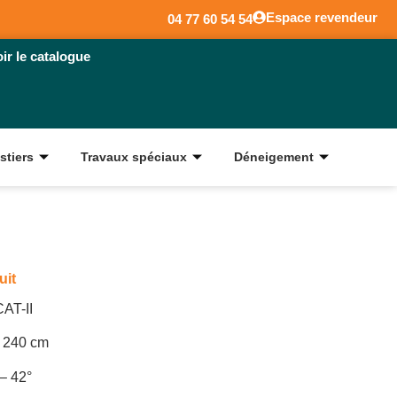
Espace revendeur
04 77 60 54 54
oir le catalogue
stiers
Travaux spéciaux
Déneigement
uit
CAT-II
à 240 cm
 – 42°