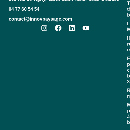
T
04 77 60 54 54
t
b
contact@innovpaysage.com
L
M
H
r
m
F
p
c
b
3
R
M
p
à
b