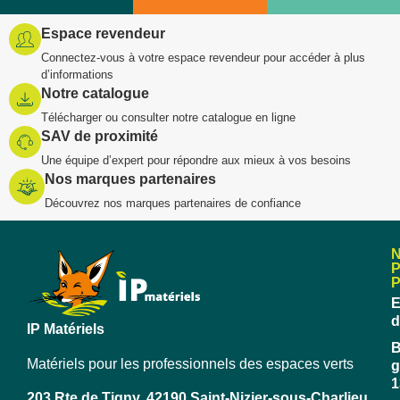
Espace revendeur
Connectez-vous à votre espace revendeur pour accéder à plus
d’informations
Notre catalogue
Télécharger ou consulter notre catalogue en ligne
SAV de proximité
Une équipe d’expert pour répondre aux mieux à vos besoins
Nos marques partenaires
Découvrez nos marques partenaires de confiance
E
d
IP Matériels
B
Matériels pour les professionnels des espaces verts
g
1
203 Rte de Tigny, 42190 Saint-Nizier-sous-Charlieu