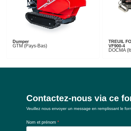
Dumper
TREUIL F
GTM (Pays-Bas)
VF900-4
DOCMA (Ita
Contactez-nous via ce fo
Formulaire
Veuillez nous envoyer un message en remplissant le form
de contact
Nom et prénom
*
Prénom