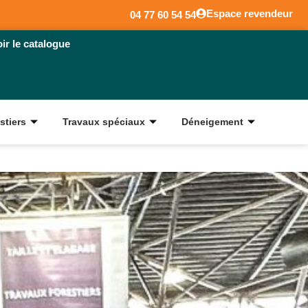
Espace revendeur
04 77 60 54 54
oir le catalogue
stiers
Travaux spéciaux
Déneigement