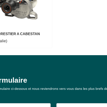
ORESTIER A CABESTAN
lie)
rmulaire
ulaire ci-dessous et nous reviendrons vers vous dans les plus brefs dé
Nom