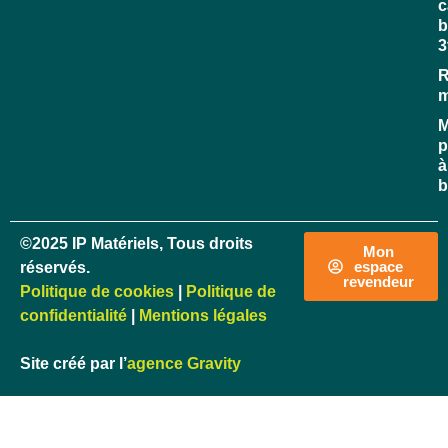
c
b
3
R
M
p
à
b
©2025 IP Matériels, Tous droits
Mon
espace
réservés.
revendeur
Politique de cookies
|
Politique de
confidentialité
|
Mentions légales
Site créé par l’
agence Gravity