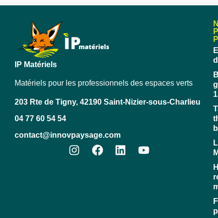
E
d
IP Matériels
B
Matériels pour les professionnels des espaces verts
g
1
203 Rte de Tigny, 42190 Saint-Nizier-sous-Charlieu
T
04 77 60 54 54
t
b
contact@innovpaysage.com
L
M
H
r
m
F
p