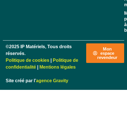
M
p
à
b
©2025 IP Matériels, Tous droits
Mon
espace
réservés.
revendeur
Politique de cookies
|
Politique de
confidentialité
|
Mentions légales
Site créé par l’
agence Gravity