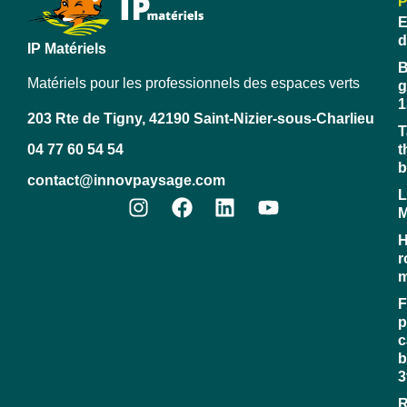
E
d
IP Matériels
B
Matériels pour les professionnels des espaces verts
g
1
203 Rte de Tigny, 42190 Saint-Nizier-sous-Charlieu
T
04 77 60 54 54
t
b
contact@innovpaysage.com
L
M
H
r
m
F
p
c
b
3
R