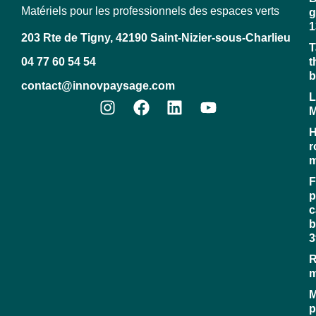
Matériels pour les professionnels des espaces verts
g
1
203 Rte de Tigny, 42190 Saint-Nizier-sous-Charlieu
T
04 77 60 54 54
t
b
contact@innovpaysage.com
L
M
H
r
m
F
p
c
b
3
R
M
p