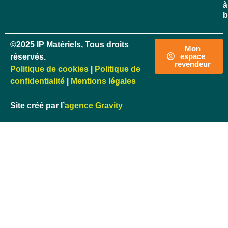
à
b
©2025 IP Matériels, Tous droits
Mon
espace
réservés.
revendeur
Politique de cookies
|
Politique de
confidentialité
|
Mentions légales
Site créé par l’
agence Gravity