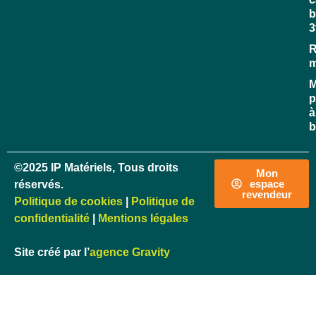
b
3
R
M
p
à
b
©2025 IP Matériels, Tous droits
Mon
espace
réservés.
revendeur
Politique de cookies
|
Politique de
confidentialité
|
Mentions légales
Site créé par l’
agence Gravity