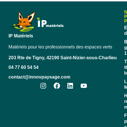
E
d
IP Matériels
B
Matériels pour les professionnels des espaces verts
g
1
203 Rte de Tigny, 42190 Saint-Nizier-sous-Charlieu
T
04 77 60 54 54
t
b
contact@innovpaysage.com
L
M
H
r
m
F
p
c