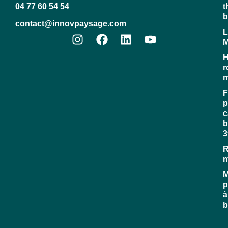
04 77 60 54 54
t
b
contact@innovpaysage.com
L
M
H
r
m
F
p
c
b
3
R
M
p
à
b