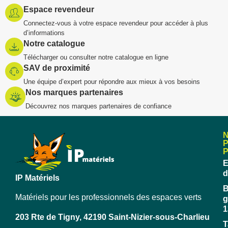
Espace revendeur
Connectez-vous à votre espace revendeur pour accéder à plus
d’informations
Notre catalogue
Télécharger ou consulter notre catalogue en ligne
SAV de proximité
Une équipe d’expert pour répondre aux mieux à vos besoins
Nos marques partenaires
Découvrez nos marques partenaires de confiance
E
d
IP Matériels
B
Matériels pour les professionnels des espaces verts
g
1
203 Rte de Tigny, 42190 Saint-Nizier-sous-Charlieu
T