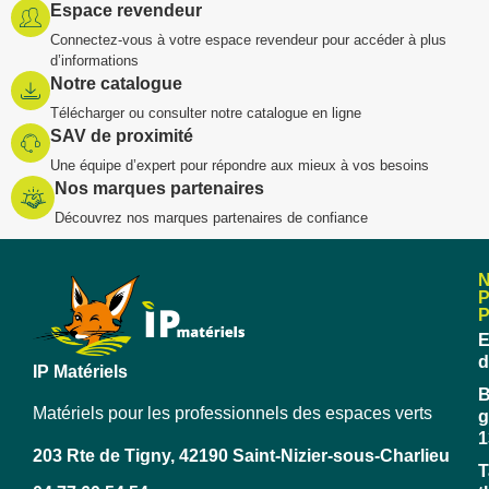
Espace revendeur
Connectez-vous à votre espace revendeur pour accéder à plus
d’informations
Notre catalogue
Télécharger ou consulter notre catalogue en ligne
SAV de proximité
Une équipe d’expert pour répondre aux mieux à vos besoins
Nos marques partenaires
Découvrez nos marques partenaires de confiance
E
d
IP Matériels
B
Matériels pour les professionnels des espaces verts
g
1
203 Rte de Tigny, 42190 Saint-Nizier-sous-Charlieu
T