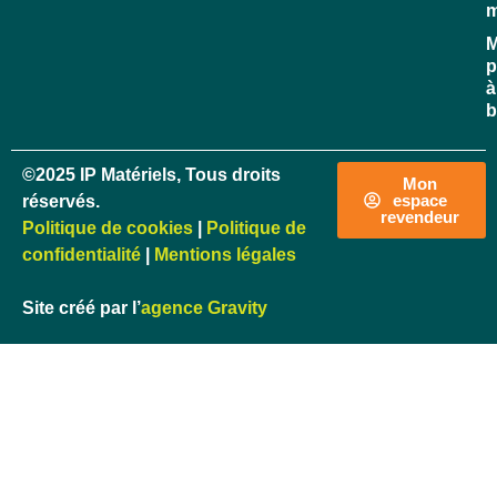
M
p
à
b
©2025 IP Matériels, Tous droits
Mon
espace
réservés.
revendeur
Politique de cookies
|
Politique de
confidentialité
|
Mentions légales
Site créé par l’
agence Gravity