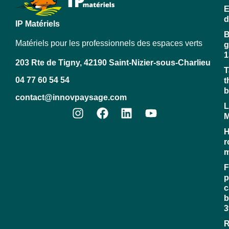
E
d
IP Matériels
B
Matériels pour les professionnels des espaces verts
g
1
203 Rte de Tigny, 42190 Saint-Nizier-sous-Charlieu
T
04 77 60 54 54
t
b
contact@innovpaysage.com
L
M
H
r
m
F
p
c
b
3
R