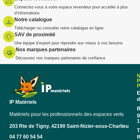
Connectez-vous à votre espace revendeur pour accéder à plus
d’informations
Notre catalogue
Télécharger ou consulter notre catalogue en ligne
SAV de proximité
Une équipe d’expert pour répondre aux mieux à vos besoins
Nos marques partenaires
Découvrez nos marques partenaires de confiance
E
d
IP Matériels
B
Matériels pour les professionnels des espaces verts
g
1
203 Rte de Tigny, 42190 Saint-Nizier-sous-Charlieu
T
04 77 60 54 54
t