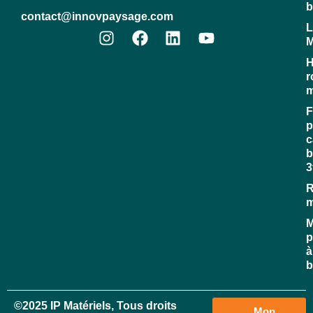
b
contact@innovpaysage.com
L
M
H
r
m
F
p
c
b
3
R
M
p
à
b
©2025 IP Matériels, Tous droits
Mon