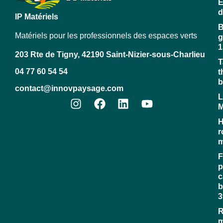
E
d
IP Matériels
B
Matériels pour les professionnels des espaces verts
g
1
203 Rte de Tigny, 42190 Saint-Nizier-sous-Charlieu
T
04 77 60 54 54
t
b
contact@innovpaysage.com
L
M
H
r
m
F
p
c
b
3
R