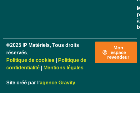
M
p
à
b
©2025 IP Matériels, Tous droits
Mon
espace
réservés.
revendeur
Politique de cookies
|
Politique de
confidentialité
|
Mentions légales
Site créé par l’
agence Gravity