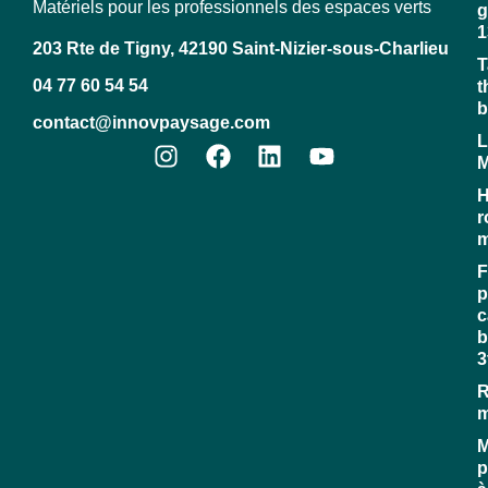
Matériels pour les professionnels des espaces verts
g
1
203 Rte de Tigny, 42190 Saint-Nizier-sous-Charlieu
T
04 77 60 54 54
t
b
contact@innovpaysage.com
L
M
H
r
m
F
p
c
b
3
R
M
p