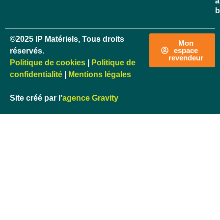
à
b
©2025 IP Matériels, Tous droits
Mon
espace
réservés.
revendeur
Politique de cookies
|
Politique de
confidentialité
|
Mentions légales
Site créé par l’
agence Gravity