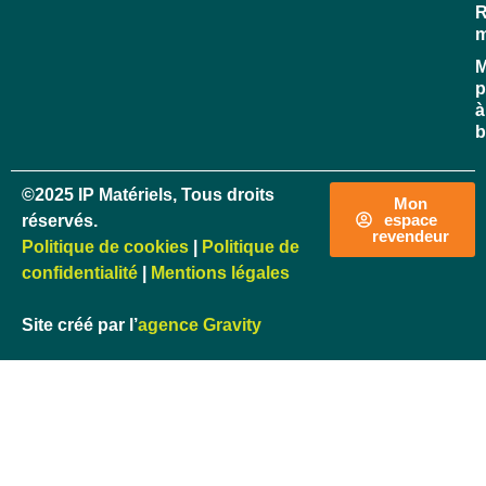
R
M
p
à
b
©2025 IP Matériels, Tous droits
Mon
espace
réservés.
revendeur
Politique de cookies
|
Politique de
confidentialité
|
Mentions légales
Site créé par l’
agence Gravity