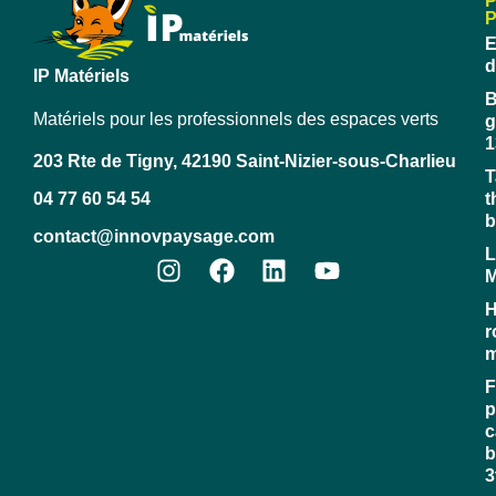
E
d
IP Matériels
B
Matériels pour les professionnels des espaces verts
g
1
203 Rte de Tigny, 42190 Saint-Nizier-sous-Charlieu
T
04 77 60 54 54
t
b
contact@innovpaysage.com
L
M
H
r
m
F
p
c
b
3